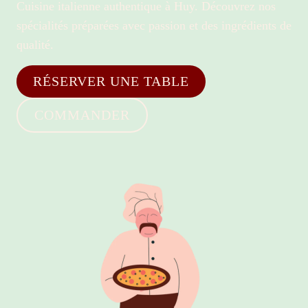
Cuisine italienne authentique à Huy. Découvrez nos
spécialités préparées avec passion et des ingrédients de
qualité.
RÉSERVER UNE TABLE
COMMANDER